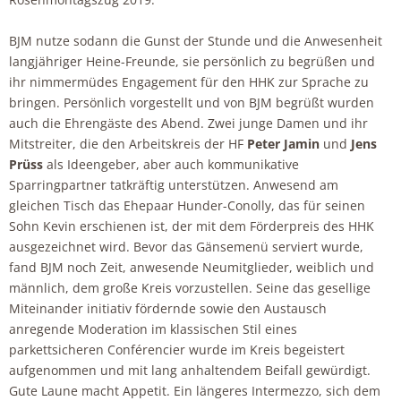
BJM nutze sodann die Gunst der Stunde und die Anwesenheit
langjähriger Heine-Freunde, sie persönlich zu begrüßen und
ihr nimmermüdes Engagement für den HHK zur Sprache zu
bringen. Persönlich vorgestellt und von BJM begrüßt wurden
auch die Ehrengäste des Abend. Zwei junge Damen und ihr
Mitstreiter, die den Arbeitskreis der HF
Peter Jamin
und
Jens
Prüss
als Ideengeber, aber auch kommunikative
Sparringpartner tatkräftig unterstützen. Anwesend am
gleichen Tisch das Ehepaar Hunder-Conolly, das für seinen
Sohn Kevin erschienen ist, der mit dem Förderpreis des HHK
ausgezeichnet wird. Bevor das Gänsemenü serviert wurde,
fand BJM noch Zeit, anwesende Neumitglieder, weiblich und
männlich, dem große Kreis vorzustellen. Seine das gesellige
Miteinander initiativ fördernde sowie den Austausch
anregende Moderation im klassischen Stil eines
parkettsicheren Conférencier wurde im Kreis begeistert
aufgenommen und mit lang anhaltendem Beifall gewürdigt.
Gute Laune macht Appetit. Ein längeres Intermezzo, sich dem