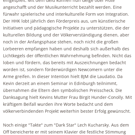
eingespielt. Mit dem Geld können nun Geige oder Flöte
angeschafft und der Musikunterricht bezahlt werden. Eine
fürwahr spielerische und interkulturelle Form von Integration.
Der HHK lobt jährlich den Förderpreis aus, um künstlerische
Initiativen und pädagogische Projekte zu unterstützen, die der
kulturellen Bildung und der Völkerverständigung dienen, aber
noch in der Anfangsphase stehen, noch nicht die großen
Lorbeeren empfangen haben und deshalb sich außerhalb des
Lichtkegels der öffentlichen Wahrnehmung befinden. Nicht das
loben und fördern, das bereits mit Auszeichnungen bedacht
worden ist, sondern förderwürdigen Newcomern unter die
Arme greifen. In dieser Intention hielt BJM die Laudatio. Da
Kevin derzeit an einem Seminar in Edinburgh teilnimmt,
übernahmen die Eltern den symbolischen Preisscheck. Die
Danksagung hielt Kevins Mutter Frau Birgit Hunder-Conolly. Mit
kräftigem Beifall wurden ihre Worte bedacht und dem
völkerverbindenden Projekt weiterhin bester Erfolg gewünscht.
Noch einige "Takte" zum "Dark Star" Lech Kucharsky. Aus dem
Off bereicherte er mit seinem Klavier die festliche Stimmung