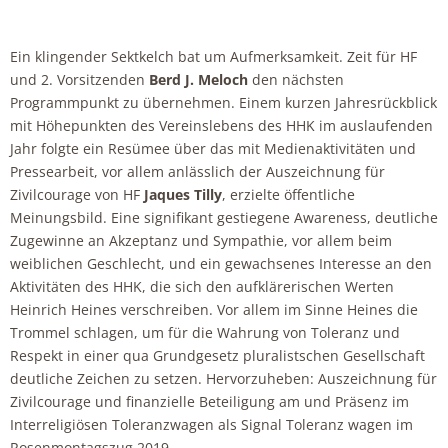
Ein klingender Sektkelch bat um Aufmerksamkeit. Zeit für HF
und 2. Vorsitzenden
Berd J. Meloch
den nächsten
Programmpunkt zu übernehmen. Einem kurzen Jahresrückblick
mit Höhepunkten des Vereinslebens des HHK im auslaufenden
Jahr folgte ein Resümee über das mit Medienaktivitäten und
Pressearbeit, vor allem anlässlich der Auszeichnung für
Zivilcourage von HF
Jaques Tilly
, erzielte öffentliche
Meinungsbild. Eine signifikant gestiegene Awareness, deutliche
Zugewinne an Akzeptanz und Sympathie, vor allem beim
weiblichen Geschlecht, und ein gewachsenes Interesse an den
Aktivitäten des HHK, die sich den aufklärerischen Werten
Heinrich Heines verschreiben. Vor allem im Sinne Heines die
Trommel schlagen, um für die Wahrung von Toleranz und
Respekt in einer qua Grundgesetz pluralistschen Gesellschaft
deutliche Zeichen zu setzen. Hervorzuheben: Auszeichnung für
Zivilcourage und finanzielle Beteiligung am und Präsenz im
Interreligiösen Toleranzwagen als Signal Toleranz wagen im
Rosenmontagszug 2019.