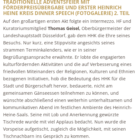
TRADITIONELLE ADVENTSFEIER MIT
FÖRDERPREISÜBERGABE UND ERSTER HEINRICH
HEINE KREIS DINNER SPEECH (FOTOGALERIE) 2. TEIL
Auf den großartigen ersten Akt folgte ein Intermezzo. HF und
Kuratoriumsmitglied
Thomas Geisel,
Oberbürgermeister der
Landeshauptstadt Düsseldorf, gab dem HHK die Ehre seines
Besuchs. Nur kurz, eine Stippvisite angesichts seines
strammen Terminkalenders, wie er in seiner
Begrüßungsansprache erwähnte. Er lobte die engagierten
kulturfördernden Aktivitäten und die auf Verbesserung eines
friedvollen Miteinanders der Religionen, Kulturen und Ethnien
bezogenen Initiativen, hob die Bedeutung des HHK für die
Stadt und Bürgerschaft hervor, bedauerte, nicht am
gemeinsamen Gänseessen teilnehmen zu können, und
wünschte abschließend einen weiterhin unterhaltsamen und
kommunikativen Abend im festlichen Ambiente des Heinrich-
Heine-Saals. Seine mit Lob und Anerkennung gewürzte
Tischrede wurde mit viel Applaus bedacht. Nun wurde die
Vorspeise aufgetischt, zugleich die Möglichkeit, mit seinen
Tischnachbarn ins Gespräch zu kommen.