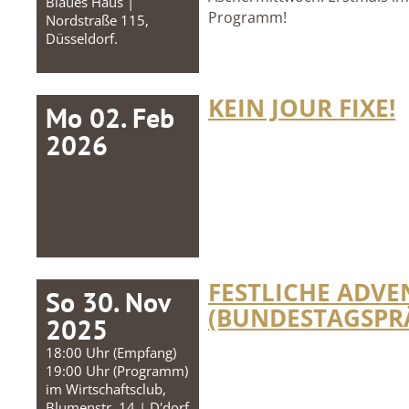
Blaues Haus |
Programm!
Nordstraße 115,
Düsseldorf.
KEIN JOUR FIXE!
Mo 02. Feb
2026
FESTLICHE ADVE
So 30. Nov
(BUNDESTAGSPRÄ
2025
18:00 Uhr (Empfang)
19:00 Uhr (Programm)
im Wirtschaftsclub,
Blumenstr. 14 | D'dorf