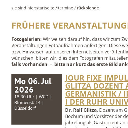
sie sind hier:
startseite
/
termine
/ rückblende
FRÜHERE VERANSTALTUNG
Fotogalerien:
Wir weisen darauf hin, dass wir zum Z
Veranstaltungen Fotoaufnahmen anfertigen. Diese wer
bzw. Hinweisen auf unseren Internetseiten veröffentli
wünschen, bitten wir, dies dem Fotografen mitzuteile
falls vorhanden – bitte nur kurz das erste Bild ank
JOUR FIXE IMPU
Mo 06. Jul
GLITZA DOZENT 
2026
GERMANISTIK / 
18.30 Uhr | WCD |
I DER RUHR UNI
Blumenst. 14 |
Düsseldorf
Dr. Ralf Glitza
, Dozent am Ge
Bochum und Vorsitzender der
jahrelang als Gastdozent an c