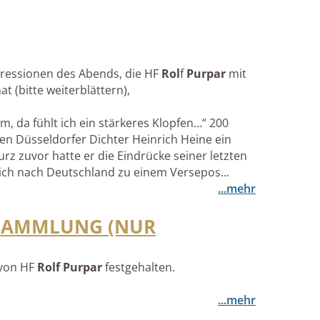
pressionen des Abends, die HF
Rol
f
Purpar
mit
t (bitte weiterblättern),
m, da fühlt ich ein stärkeres Klopfen…“ 200
den Düsseldorfer Dichter Heinrich Heine ein
rz zuvor hatte er die Eindrücke seiner letzten
eich nach Deutschland zu einem Versepos...
...mehr
SAMMLUNG (NUR
 von HF
Rolf Purpar
festgehalten.
...mehr