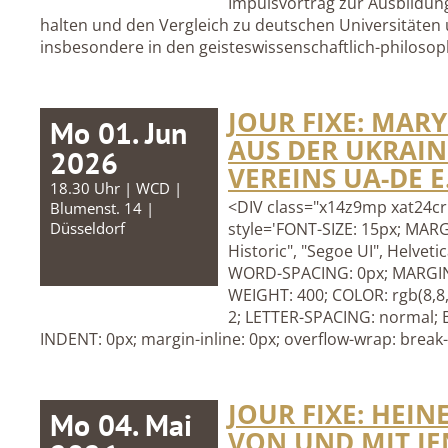
Impulsvortrag zur Ausbildun
halten und den Vergleich zu deutschen Universitäten
insbesondere in den geisteswissenschaftlich-philoso
JOUR FIXE: MAR
Mo 01. Jun
AUS DER UKRAIN
2026
VEREINS UA-DE E
18.30 Uhr | WCD |
<DIV class="x14z9mp xat24cr 
Blumenst. 14 |
Düsseldorf
style='FONT-SIZE: 15px; MAR
Historic", "Segoe UI", Helveti
WORD-SPACING: 0px; MARGIN
WEIGHT: 400; COLOR: rgb(8,8
2; LETTER-SPACING: normal;
INDENT: 0px; margin-inline: 0px; overflow-wrap: break-w
JOUR FIXE: HEI
Mo 04. Mai
VON UND MIT JE