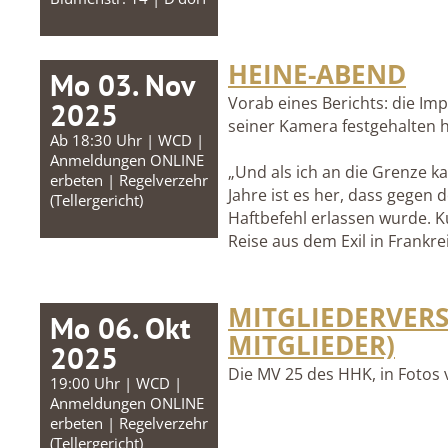
HEINE-ABEND
Mo 03. Nov
Vorab eines Berichts: die Im
2025
seiner Kamera festgehalten ha
Ab 18:30 Uhr | WCD |
Anmeldungen ONLINE
„Und als ich an die Grenze ka
erbeten | Regelverzehr
Jahre ist es her, dass gegen 
(Tellergericht)
Haftbefehl erlassen wurde. Ku
Reise aus dem Exil in Frankr
MITGLIEDERVER
Mo 06. Okt
MITGLIEDER)
2025
Die MV 25 des HHK, in Fotos
19:00 Uhr | WCD |
Anmeldungen ONLINE
erbeten | Regelverzehr
(Tellergericht)