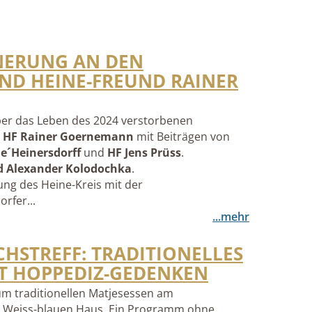
NNERUNG AN DEN
ND HEINE-FREUND RAINER
ber das Leben des 2024 verstorbenen
s
HF Rainer Goernemann
mit Beiträgen von
e´Heinersdorff
und
HF Jens Prüss
.
d Alexander Kolodochka
.
ng des Heine-Kreis mit der
rfer...
...mehr
HSTREFF: TRADITIONELLES
IT HOPPEDIZ-GEDENKEN
um traditionellen Matjesessen am
m Weiss-blauen Haus. Ein Programm ohne