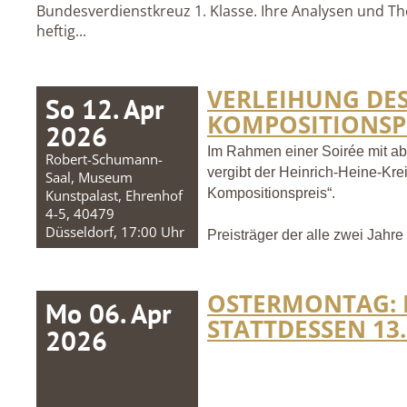
Bundesverdienstkreuz 1. Klasse. Ihre Analysen und T
heftig...
VERLEIHUNG DES
So 12. Apr
KOMPOSITIONSP
2026
Im Rahmen einer Soirée mit 
Robert-Schumann-
vergibt der Heinrich-Heine-Krei
Saal, Museum
Kompositionspreis“.
Kunstpalast, Ehrenhof
4-5, 40479
Düsseldorf, 17:00 Uhr
Preisträger der alle zwei Jahr
OSTERMONTAG: K
Mo 06. Apr
STATTDESSEN 13. 
2026