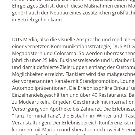
Ehrgeiziges Ziel ist, durch diese Maßnahmen einen Mob
gehört auch der Neubau eines zusätzlichen großfläc
in Betrieb gehen kann.
DUS Media, also die visuelle Ansprache und mediale E
einer vernetzten Kommunikationsstrategie, DUS AD 
Megapostern und Colorama. So werden überraschend
jährlich über 25 Mio. Businessreisende und Urlauber 
und damit definierte Zielgruppen entlang der Custome
Möglichkeiten erreicht. Flankiert wird das maßgesch
der vorgenannten Kanäle mit Standpromotion, Loung
Automobilpräsentionen. Die Erlebnissphäre Einkauf u
Einzelhandelsgeschäften und über 40 Restaurants, Ba
zu Modeartikeln, für jeden Geschmack mit internation
Versorgung von Apotheke bis Zahnarzt. Die Erlebnisz
"Tanz Terminal Tanz", die Eisbahn im Winter und "Tast
Veranstaltungen. Der Erlebnisbereich Konferenz ist m
kommen mit Maritim und Sheraton noch zwei 4-Stern