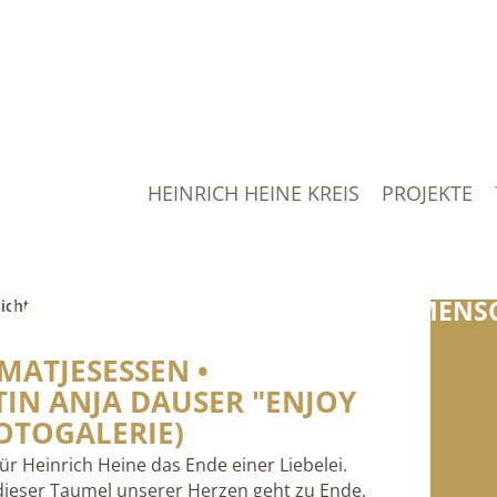
HEINRICH HEINE KREIS
PROJEKTE
„JEDE ZEIT HAT IHRE AUFGABE,
 LÖSUNG DERSELBEN RÜCKT DIE MENSC
icht
HEINRICH HEINE
MATJESESSEN •
IN ANJA DAUSER "ENJOY
FOTOGALERIE)
ür Heinrich Heine das Ende einer Liebelei.
, dieser Taumel unserer Herzen geht zu Ende,