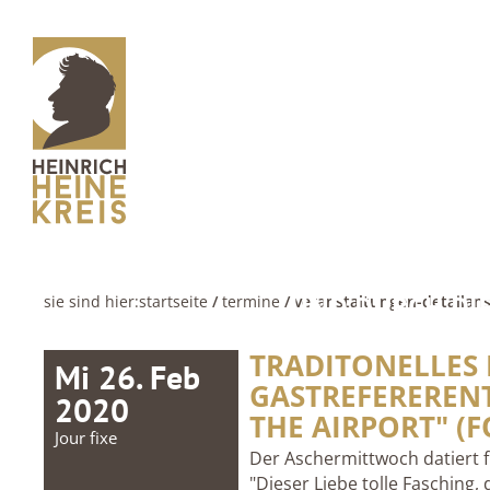
UND DURCH DIE
sie sind hier:
startseite
/
termine
/ veranstaltungen-detailans
TRADITONELLES 
Mi 26. Feb
GASTREFERERENT
2020
THE AIRPORT" (
Jour fixe
Der Aschermittwoch datiert f
"Dieser Liebe tolle Fasching