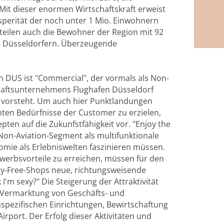
 Mit dieser enormen Wirtschaftskraft erweist
osperität der noch unter 1 Mio. Einwohnern
teilen auch die Bewohner der Region mit 92
en Düsseldorfern. Überzeugende
n DUS ist "Commercial", der vormals als Non-
chaftsunternehmens Flughafen Düsseldorf
 vorsteht. Um auch hier Punktlandungen
ten Bedürfnisse der Customer zu erzielen,
pten auf die Zukunfstfähigkeit vor. "Enjoy the
m Non-Aviation-Segment als multifunktionale
omie als Erlebniswelten faszinieren müssen.
rbsvorteile zu erreichen, müssen für den
y-Free-Shops neue, richtungsweisende
I'm sexy?" Die Steigerung der Attraktivität
ie Vermarktung von Geschäfts- und
spezifischen Einrichtungen, Bewirtschaftung
rport. Der Erfolg dieser Aktivitäten und