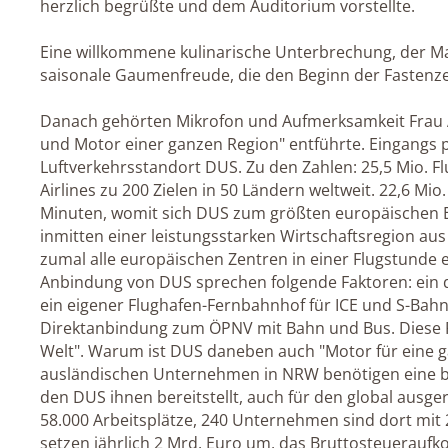
herzlich begrüßte und dem Auditorium vorstellte.
Eine willkommene kulinarische Unterbrechung, der Mat
saisonale Gaumenfreude, die den Beginn der Fastenz
Danach gehörten Mikrofon und Aufmerksamkeit Frau A
und Motor einer ganzen Region" entführte. Eingangs p
Luftverkehrsstandort DUS. Zu den Zahlen: 25,5 Mio. F
Airlines zu 200 Zielen in 50 Ländern weltweit. 22,6 M
Minuten, womit sich DUS zum größten europäischen Ei
inmitten einer leistungsstarken Wirtschaftsregion au
zumal alle europäischen Zentren in einer Flugstunde e
Anbindung von DUS sprechen folgende Faktoren: ein 
ein eigener Flughafen-Fernbahnhof für ICE und S-Bahn
Direktanbindung zum ÖPNV mit Bahn und Bus. Diese P
Welt". Warum ist DUS daneben auch "Motor für eine g
ausländischen Unternehmen in NRW benötigen eine b
den DUS ihnen bereitstellt, auch für den global ausg
58.000 Arbeitsplätze, 240 Unternehmen sind dort mit 2
setzen jährlich 2 Mrd. Euro um, das Bruttosteueraufko