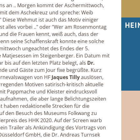
ns an .. Morgen kommt der Aschermittwoch,
e mit dem Aschekreuz und spreche: Weib
" Diese Wehmut ist auch das Motiv einiger
HEI
ist alles vorbei .." oder "Wer am Rosenmontag
und die Frauen kennt, weiß auch, dass der
denn seine Schaffenskraft konnte eine solche
rmittwoch ungeachtet des Endes der 5.
me Matjesessen im Steigenberger. Ein Datum mit
 bis auf den letzten Platz belegt, als
Dr.
de und Gäste zum Jour fixe begrüßte. Kurz
Karnevalswagen von HF
Jaques Tilly
auslösen,
egenden Motiven satirisch-kritisch aktuelle
it Pappmache und Kleister eindrucksvoll
taufnahmen, die aber lange Belichtungszeiten
haben redaktionelle Strecken für die
 auf den Besuch des Museums Folkwang zu
rpreis des HHK 2020. Auf der Screen warb
ein Trailer als Ankündigung des Vortrags von
 Düsseldorf GmbH, die Dr. Andreas Turnsek