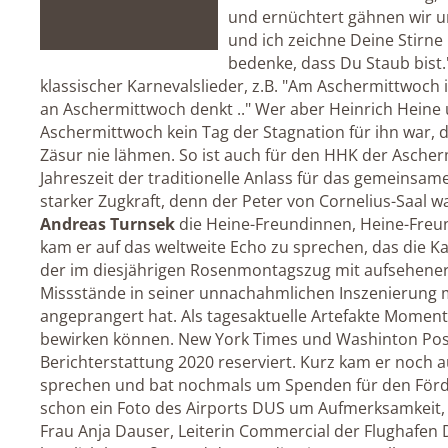
und ernüchtert gähnen wir u
und ich zeichne Deine Stirn
bedenke, dass Du Staub bist.
klassischer Karnevalslieder, z.B. "Am Aschermittwoch 
an Aschermittwoch denkt .." Wer aber Heinrich Heine 
Aschermittwoch kein Tag der Stagnation für ihn war, 
Zäsur nie lähmen. So ist auch für den HHK der Asche
Jahreszeit der traditionelle Anlass für das gemeinsa
starker Zugkraft, denn der Peter von Cornelius-Saal war
Andreas Turnsek
die Heine-Freundinnen, Heine-Freun
kam er auf das weltweite Echo zu sprechen, das die 
der im diesjährigen Rosenmontagszug mit aufsehenerr
Missstände in seiner unnachahmlichen Inszenierung m
angeprangert hat. Als tagesaktuelle Artefakte Momen
bewirken können. New York Times und Washinton Post 
Berichterstattung 2020 reserviert. Kurz kam er noch
sprechen und bat nochmals um Spenden für den Förde
schon ein Foto des Airports DUS um Aufmerksamkeit, 
Frau Anja Dauser, Leiterin Commercial der Flughafen