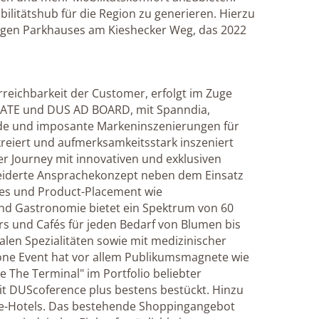
ilitätshub für die Region zu generieren. Hierzu
higen Parkhauses am Kieshecker Weg, das 2022
rreichbarkeit der Customer, erfolgt im Zuge
GATE und DUS AD BOARD, mit Spanndia,
e und imposante Markeninszenierungen für
kreiert und aufmerksamkeitsstark inszeniert
r Journey mit innovativen und exklusiven
neiderte Ansprachekonzept neben dem Einsatz
es und Product-Placement wie
nd Gastronomie bietet ein Spektrum von 60
rs und Cafés für jeden Bedarf von Blumen bis
alen Spezialitäten sowie mit medizinischer
one Event hat vor allem Publikumsmagnete wie
e The Terminal" im Portfolio beliebter
it DUScoference plus bestens bestückt. Hinzu
e-Hotels. Das bestehende Shoppingangebot