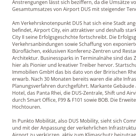
Anstrengungen lässt sich beziffern, da die Umsätze 
Gesamtumsatzes von Airport DUS mit steigender Ten
Am Verkehrsknotenpunkt DUS hat sich eine Stadt ange
befindet, Airport City, ein attraktiver und deshalb sta
City II seine Erfolgsgeschchte fortschreibt. Die Erfol
Verkehrsanbindungen sowie Schaffung von exponier
Büroflächen, exklusiven Konferenz-Zentren und Restau
Architektur. Businessparks in Terminalnähe sind das Z
hier als Pionier und kreativer Treiber hervor. Startsc
Immobilien GmbH das bis dato von der Bririschen Rhe
erwarb. Nach 30 Monaten bereits waren die alte Infra
Planungsverfahren durchgeführt. Markante Gebäude a
Hotel, das Panta Rhei, die DUS-Zentrale, Shift und Air
durch Smart Office, F99 & F101 sowie BOB. Die Erweiteru
Hochtouren.
In Punkto Mobilität, also DUS Mobility, sieht sich Co
und mit der Anpassung der verkehrlichen Infrastruktu
Airport zu verkürzen, aktiv zum Klimaschutz beizutr