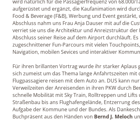
wird natürlich für die Passagierfrequenz von 68.000/T
aufgerüstet und ergänzt, die Kaufanimation wird dur
Food & Beverage (F&B), Werbung und Event gestärkt, u
Abschluss nahm uns Frau Anja Dauser mit auf die Cust
verriet sie uns die Architektur und Anreizstruktur der
Abschluss seiner Reise auf dem Airport durchläuft. Es
zugeschnittener Fun-Parcours mit vielen Touchpoints
Navigation, mobilen Sevices und interaktiver Kommun
Für ihren brillanten Vortrag wurde ihr starker Aplau
sich zumeist um das Thema lange Anfahrtszeiten mit 
Flugpassagiere reisen mit dem Auto an. DUS kann nur 
Verweilzeiten der Anreisenden in ihren PKW durch Be
schnelle Mobilität mit Sky Train, Rolltreppen und Lifts
Straßenbau bis ans Flughafengelände, Entzerrung des 
Aufgabe der Kommune und der Bundes. Als Dankeschön
Buchpräsent aus den Händen von
Bernd J. Meloch
un