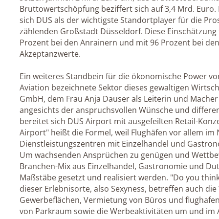
Bruttowertschöpfung beziffert sich auf 3,4 Mrd. Euro.
sich DUS als der wichtigste Standortplayer für die Pr
zählenden Großstadt Düsseldorf. Diese Einschätzung 
Prozent bei den Anrainern und mit 96 Prozent bei d
Akzeptanzwerte.
Ein weiteres Standbein für die ökonomische Power vo
Aviation bezeichnete Sektor dieses gewaltigen Wirts
GmbH, dem Frau Anja Dauser als Leiterin und Macher
angesichts der anspruchsvollen Wünsche und differen
bereitet sich DUS Airport mit ausgefeilten Retail-Konze
Airport" heißt die Formel, weil Flughäfen vor allem i
Dienstleistungszentren mit Einzelhandel und Gastron
Um wachsenden Ansprüchen zu genügen und Wettbewe
Branchen-Mix aus Einzelhandel, Gastronomie und Dut
Maßstäbe gesetzt und realisiert werden. "Do you think 
dieser Erlebnisorte, also Sexyness, betreffen auch d
Gewerbeflächen, Vermietung von Büros und flughafen
von Parkraum sowie die Werbeaktivitäten um und im Ai