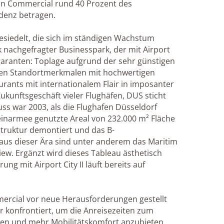
von Commercial rund 40 Prozent des
denz betragen.
siedelt, die sich im ständigen Wachstum
rk nachgefragter Businesspark, der mit Airport
gsgaranten: Toplage aufgrund der sehr günstigen
ten Standortmerkmalen mit hochwertigen
rants mit internationalem Flair in imposanter
ukunftsgeschäft vieler Flughäfen, DUS sticht
huss war 2003, als die Flughafen Düsseldorf
inarmee genutzte Areal von 232.000 m² Fläche
struktur demontiert und das B-
us dieser Ära sind unter anderem das Maritim
view. Ergänzt wird dieses Tableau ästhetisch
ng mit Airport City II läuft bereits auf
mmercial vor neue Herausforderungen gestellt
r konfrontiert, um die Anreisezeiten zum
agen und mehr Mobilitätskomfort anzubieten.