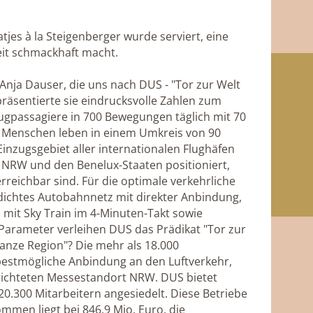
jes à la Steigenberger wurde serviert, eine
eit schmackhaft macht.
nja Dauser, die uns nach DUS - "Tor zur Welt
räsentierte sie eindrucksvolle Zahlen zum
lugpassagiere in 700 Bewegungen täglich mit 70
io. Menschen leben in einem Umkreis von 90
nzugsgebiet aller internationalen Flughäfen
s NRW und den Benelux-Staaten positioniert,
rreichbar sind. Für die optimale verkehrliche
dichtes Autobahnnetz mit direkter Anbindung,
 mit Sky Train im 4-Minuten-Takt sowie
arameter verleihen DUS das Prädikat "Tor zur
anze Region"? Die mehr als 18.000
estmögliche Anbindung an den Luftverkehr,
erichteten Messestandort NRW. DUS bietet
0.300 Mitarbeitern angesiedelt. Diese Betriebe
mmen liegt bei 846,9 Mio. Euro, die