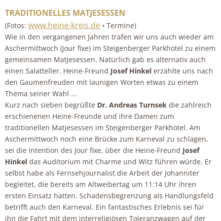
TRADITIONELLES MATJESESSEN
www.heine-kreis.de
(Fotos:
• Termine)
Wie in den vergangenen Jahren trafen wir uns auch wieder am
Aschermittwoch (Jour fixe) im Steigenberger Parkhotel zu einem
gemeinsamen Matjesessen. Natürlich gab es alternativ auch
einen Salatteller. Heine-Freund
Josef Hinkel
erzählte uns nach
den Gaumenfreuden mit launigen Worten etwas zu einem
Thema seiner Wahl ...
Kurz nach sieben begrüßte
Dr. Andreas Turnsek
die zahlreich
erschienenen Heine-Freunde und ihre Damen zum
traditionellen Matjesessen im Steigenberger Parkhotel. Am
Aschermittwoch noch eine Brücke zum Karneval zu schlagen,
sei die Intention des Jour fixe, über die Heine-Freund
Josef
Hinkel
das Auditorium mit Charme und Witz führen würde. Er
selbst habe als Fernsehjournalist die Arbeit der Johanniter
begleitet, die bereits am Altweibertag um 11:14 Uhr ihren
ersten Einsatz hatten. Schadensbegrenzung als Handlungsfeld
betrifft auch den Karneval. Ein fantastisches Erlebnis sei für
ihn die Fahrt mit dem interreligiösen Toleranzwagen auf der