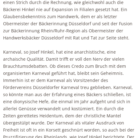
einen Strich durch die Rechnung, wie gleichwohl auch die
Bäckerei Hinkel nie auf Expansion in Filialen gesetzt hat. Ein
Glaubensbekenntnis zum Handwerk, dem er als letzter
Obermeister der Bäckerinnung Düsseldorf und seit der Fusion
zur Bäckerinnung Rhein/Ruhr-Region als Obermeister der
Handwerksbäcker Düsseldorf mit Rat und Tat zur Seite steht.
Karneval, so Josef Hinkel, hat eine anarchistische, eine
archaische Qualität. Damit trifft er voll den Nerv der vielen
Brauchtumsdebatten. Ob dieses Credo zum Bruch mit dem
organisierten Karneval geführt hat, bleibt sein Geheimnis.
Immerhin ist er dem Karneval als Vorsitzender des
Fördervereins Düsseldorfer Karneval treu geblieben. Karneval,
so könnte man aus der Erfahrung eines Bäckers schließen, ist
eine dionysische Hefe, die einmal im Jahr aufgeht und sich in
allerlei Genüsse verwandelt und kostümiert. Ein durch die
Zeiten gerettetes Heidentum, dem der christliche Mantel
übergestülpt wurde. Der Karneval als vitaler Ausdruck von
Freiheit ist oft in ein Korsett geschnürt worden, so auch bei der
Pruzzifizierung des Rheinlands, wie Josef Hinkel berichtete. Der