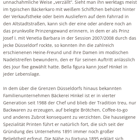
unnachahmliche Weise „verzällt“. Sieht man ihn werktags meist
im typischen Bäckerkaro mit weißem Schiffchen behütet hinter
der Verkaufstheke oder beim Ausliefern auf dem Fahrrad in
den Altstadtstraßen, kann sich der eine oder andere noch an
das prunkvolle Prinzengewand erinnern, in dem er als Prinz
Josef I. mit Venetia Barbara in der Session 2007/2008 durch das
jecke Düsseldorf rockte, so konnten ihn die zahlreich
erschienenen Heine-Freund und ihre Damen im modischen
Nadelstreifen bewundern, den er für seinen Auftritt anlässlich
des Jour fixe gewählt hatte. Bella figura kann Josef Hinkel in
jeder Lebenslage.
In dem über die Grenzen Düsseldorfs hinaus bekannten
Familienunternehmen Bäckerei Hinkel ist er in vierter
Generation seit 1988 der Chef und blieb der Tradition treu, nur
Backwaren zu erzeugen, auf belegte Brötchen, Coffee-to-go
und anderes Zubrot konsequent zu verzichten. Die hauseigene
Spezialität Printen führt er natürlich fort, die sich seit der
Gründung des Unternehms 1891 immer noch großer
Beliebtheit erfreut. Die Nähe zu Fortuna 1895 erklärt sich