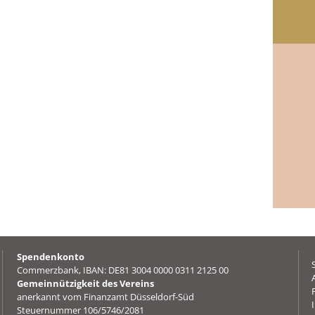
Spendenkonto
Commerzbank, IBAN: DE81 3004 0000 0311 2125 00
Gemeinnützigkeit des Vereins
anerkannt vom Finanzamt Düsseldorf-Süd
Steuernummer 106/5746/2081