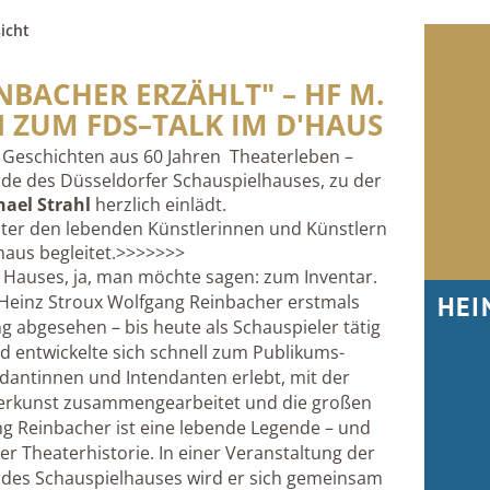
icht
BACHER ERZÄHLT" – HF M.
N ZUM FDS–TALK IM D'HAUS
 Geschichten aus 60 Jahren Theaterleben –
nde des Düsseldorfer Schauspielhauses, zu der
hael Strahl
herzlich einlädt.
nter den lebenden Künstlerinnen und Künstlern
haus begleitet.>>>>>>>
 Hauses, ja, man möchte sagen: zum Inventar.
HEI
-Heinz Stroux Wolfgang Reinbacher erstmals
 abgesehen – bis heute als Schauspieler tätig
d entwickelte sich schnell zum Publikums-
ndantinnen und Intendanten erlebt, mit der
lerkunst zusammengearbeitet und die großen
ng Reinbacher ist eine lebende Legende – und
 Theaterhistorie. In einer Veranstaltung der
 des Schauspielhauses wird er sich gemeinsam