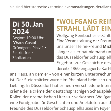
sie sind hier:
startseite
/
termine
/ veranstaltungen-detailans
"WOLFGANG REIN
Di 30. Jan
STRAHL LÄDT EI
2024
Wolfgang Reinbacher erzählt
Beginn: 19:00 Uhr
Eine Veranstaltung der Freu
D'haus Gustaf-
uns unser Heine-Freund
Mic
Gründgens-Platz 1 •
Länger als er hat niemand u
Eintritt frei •
das Düsseldorfer Schauspiel
Zählkarten
Er gehört zur Geschichte des
Bereits 1960 engagierte Karl
ans Haus, an dem er – von einer kurzen Unterbrechung
ist. Der Steiermärker wurde im Rheinland heimisch un
Liebling. In Düsseldorf hat er neun verschiedene Inte
crème de la crème der deutschsprachigen Schauspie
Rollen der dramatischen Literatur verkörpert. Wolfga
eine Fundgrube für Geschichten und Anekdoten aus der
Freunde des Düsseldorfer Schauspielhauses im Foyer