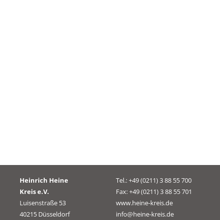
Heinrich Heine
Tel.: +49 (0211) 3 88 55 700
Kreis e.V.
Fax: +49 (0211) 3 88 55 701
Luisenstraße 53
www.heine-kreis.de
40215 Düsseldorf
info@heine-kreis.de