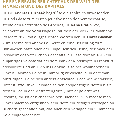
HF RENÉ BRAUN BERICHTET AUS DER WELT DER
FINANZEN UND DES KAPITALS
HF
Dr. Andreas Turnsek
begrüßte die zahlreich anwesenden
HF und Gäste zum ersten Jour fixe nach der Sommerpause,
stellte den Referenten des Abends, HF
René Braun
, vor,
erinnerte an die Vernissage in Räumen der Merkur Privatbank
im März 2023 mit ausgesuchten Werken von HF
Horst Gläsker
.
Zum Thema des Abends äußerte er, eine Beziehung zum
Bankwesen hatte auch der junge Heinrich Heine, der nach der
Insolvenz des väterlichen Geschäfts in Düsseldorf ab 1815 ein
einjähriges Volontariat bei dem Bankier Rindskopff in Frankfurt
absolvierte und ab 1816 ins Bankhaus seines wohlhabenden
Onkels Salomon Heine in Hamburg wechselte. Nun darf man
hinzufügen, Heine sich anders entschied. Doch wie wir wissen,
unterstützte Onkel Salomon seinen abspenstigen Neffen bis zu
dessen Tod in der Matratzengruft. „Hätt’ er gelernt was
Rechtes, müsst er nicht schreiben Bücher.“ Nun möchte man
Onkel Salomon entgegnen, sein Neffe ein riesiges Vermögen an
Büchern geschaffen hat, das auch den Verlagen ein Sümmchen
Geld eingebracht hat.