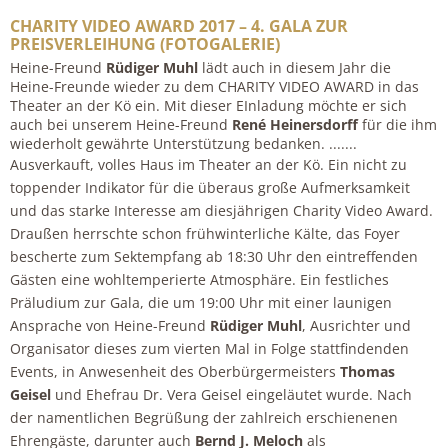
CHARITY VIDEO AWARD 2017 – 4. GALA ZUR
PREISVERLEIHUNG (FOTOGALERIE)
Heine-Freund
Rüdiger Muhl
lädt auch in diesem Jahr die
Heine-Freunde wieder zu dem CHARITY VIDEO AWARD in das
Theater an der Kö ein. Mit dieser EInladung möchte er sich
auch bei unserem Heine-Freund
René Heinersdorff
für die ihm
wiederholt gewährte Unterstützung bedanken. .......
Ausverkauft, volles Haus im Theater an der Kö.
Ein nicht zu
toppender Indikator für die überaus große Aufmerksamkeit
und das starke Interesse am diesjährigen Charity Video Award.
Draußen herrschte schon frühwinterliche Kälte, das Foyer
bescherte zum Sektempfang ab 18:30 Uhr den eintreffenden
Gästen eine wohltemperierte Atmosphäre. Ein festliches
Präludium zur Gala, die um 19:00 Uhr mit einer launigen
Ansprache von Heine-Freund
Rüdiger Muhl
, Ausrichter und
Organisator dieses zum vierten Mal in Folge stattfindenden
Events, in Anwesenheit des Oberbürgermeisters
Thomas
Geisel
und Ehefrau Dr. Vera Geisel eingeläutet wurde. Nach
der namentlichen Begrüßung der zahlreich erschienenen
Ehrengäste, darunter auch
Bernd J. Meloch
als