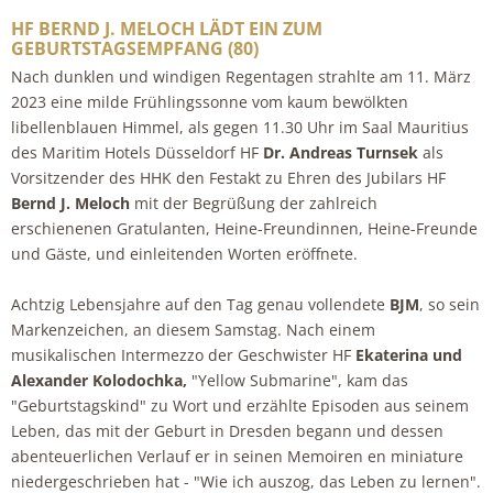
HF BERND J. MELOCH LÄDT EIN ZUM
GEBURTSTAGSEMPFANG (80)
Nach dunklen und windigen Regentagen strahlte am 11. März
2023 eine milde Frühlingssonne vom kaum bewölkten
libellenblauen Himmel, als gegen 11.30 Uhr im Saal Mauritius
des Maritim Hotels Düsseldorf HF
Dr. Andreas Turnsek
als
Vorsitzender des HHK den Festakt zu Ehren des Jubilars HF
Bernd J. Meloch
mit der Begrüßung der zahlreich
erschienenen Gratulanten, Heine-Freundinnen, Heine-Freunde
und Gäste, und einleitenden Worten eröffnete.
Achtzig Lebensjahre auf den Tag genau vollendete
BJM
, so sein
Markenzeichen, an diesem Samstag. Nach einem
musikalischen Intermezzo der Geschwister HF
Ekaterina
und
Alexander Kolodochka,
"Yellow Submarine", kam das
"Geburtstagskind" zu Wort und erzählte Episoden aus seinem
Leben, das mit der Geburt in Dresden begann und dessen
abenteuerlichen Verlauf er in seinen Memoiren en miniature
niedergeschrieben hat - "Wie ich auszog, das Leben zu lernen".