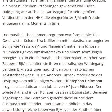
alle Gratulanten zu einer lang anhaltenden Standing Ovation,
die nicht nur seinen Erzählungen gewidmet war. Diese
Huldigung war auch eine Danksagung für seine großen
Verdienste um den HHK, die ein gerührter BJM mit Freude
entgegen nahm. Moments in time.
Das musikalische Rahmenprogramm war formidable. Die
Geschwister Kolodochka brillierten mit fantastisch arrangierten
Songs wie "Yesterday" und "Imagine", mit einem furiosen
"Hummelflug" von Rimski-Korsakov und einem schmissigen
"Boogie" u.a. In einem musikalisch untermalten Märchen vom
Zauberer BJM erzählten sie ihren musikalischen Werdegang,
bei dem BJM stets unermüdlich den organisatorischen
Taktstock schwang. HF Dr. Andreas Turnsek moderierte das
Festprogramm mit launigen Worten, HF
Stephan Heitmann
trug eine Laudatio an den Jubilar von HF
Jean Pütz
vor. Der
zweite Akt fand in der Kulissen des Saals Dubai statt. Bei einer
Tagessuppe und Getränken gehörte diese Runde dem
Austausch miteinander. Interessante Einblicke in das
abwechslungsreiche Leben von BJM, von der Kindheit über