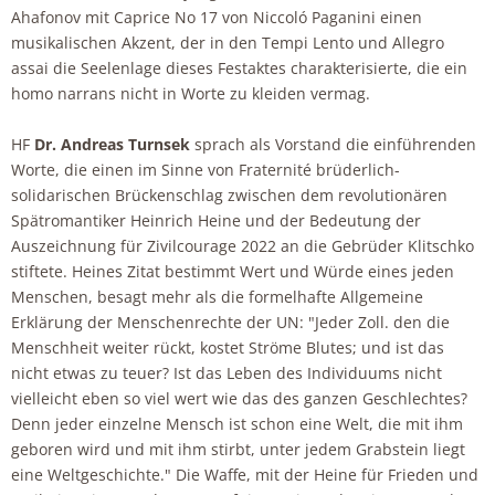
Ahafonov mit Caprice No 17 von Niccoló Paganini einen
musikalischen Akzent, der in den Tempi Lento und Allegro
assai die Seelenlage dieses Festaktes charakterisierte, die ein
homo narrans nicht in Worte zu kleiden vermag.
HF
Dr. Andreas Turnsek
sprach als Vorstand die einführenden
Worte, die einen im Sinne von Fraternité brüderlich-
solidarischen Brückenschlag zwischen dem revolutionären
Spätromantiker Heinrich Heine und der Bedeutung der
Auszeichnung für Zivilcourage 2022 an die Gebrüder Klitschko
stiftete. Heines Zitat bestimmt Wert und Würde eines jeden
Menschen, besagt mehr als die formelhafte Allgemeine
Erklärung der Menschenrechte der UN: "Jeder Zoll. den die
Menschheit weiter rückt, kostet Ströme Blutes; und ist das
nicht etwas zu teuer? Ist das Leben des Individuums nicht
vielleicht eben so viel wert wie das des ganzen Geschlechtes?
Denn jeder einzelne Mensch ist schon eine Welt, die mit ihm
geboren wird und mit ihm stirbt, unter jedem Grabstein liegt
eine Weltgeschichte." Die Waffe, mit der Heine für Frieden und