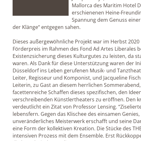
Mallorca des Maritim Hotel D
erschienenen Heine-Freundin
Spannung dem Genuss einer 
der Klänge“ entgegen sahen.
Dieses außergewöhnliche Projekt war im Herbst 2020
Förderpreis im Rahmen des Fond Ad Artes Liberales b
Existenzsicherung dieses Kulturgutes zu leisten, da s
waren. Als Dank für diese Unterstützung waren der In
Düsseldorf ins Leben gerufenen Musik- und Tanztheate
Leiter, Regisseur und Komponist, und Jacqueline Fisch
Leiterin, zu Gast an diesem herrlichen Sommerabend,
facettenreiche Schaffen dieses spezifischen, den Idee
verschreibenden Künstlertheaters zu eröffnen. Den k
verdeutlicht ein Zitat von Professor Lensing. “Ziselier
lebensfern. Gegen das Klischee des einsamen Genies
unveränderliches Meisterwerk erschafft und seine Da
eine Form der kollektiven Kreation. Die Stücke des 
intensiven Prozess mit dem Ensemble. Erst Rückkoppe