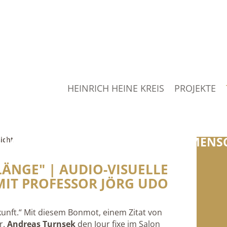
HEINRICH HEINE KREIS
PROJEKTE
„JEDE ZEIT HAT IHRE AUFGABE,
 LÖSUNG DERSELBEN RÜCKT DIE MENSC
icht
HEINRICH HEINE
LÄNGE" | AUDIO-VISUELLE
MIT PROFESSOR JÖRG UDO
kunft.“ Mit diesem Bonmot, einem Zitat von
r.
Andreas Turnsek
den Jour fixe im Salon