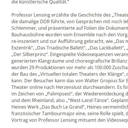
die künstlerische Qualität.”
Professor Lensing erzählte die Geschichte des „Theate
die damalige DDR führte, von Gesprächen mit noch le
Schlemmer, und präsentierte auf Folien die Dokumente
Bauhausbühne wurden vom Ensemble nach den Vorgab
re-inszeniert und zur Aufführung gebracht, wie „Das 
Exzentrik“, „Das Triadische Ballett“, „Das Lackballett
„Der Silberprinz“. Eingespielte Videosequenzen verans
generierten Klangräume und choreografische Brillanz
wurden 29 Produktionen vor mehr als 100.000 Zuscha
der Bau des „Virtuellen totalen Theaters der Klänge“,
kann. Der Besucher kann das von Walter Gropius für 
Theater online nach Herzenslust durchwandern. Es folg
im Zeichen von „Palimpsest“, der Wiederentdeckung d
und dem Rheinland, also „“West-Land-Tänze“. Geplant i
Heines Werk „Das Buch Le Grand“, Heines vermeintlic
französischer Tambourmajor eine, seine Rolle spielt,
Vortrag von Professor Lensing mitsamt den Videoseq