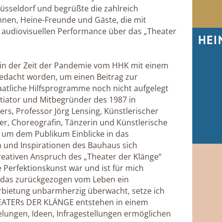
üsseldorf und begrüßte die zahlreich
nen, Heine-Freunde und Gäste, die mit
audiovisuellen Performance über das „Theater
HEI
 in der Zeit der Pandemie vom HHK mit einem
edacht worden, um einen Beitrag zur
taatliche Hilfsprogramme noch nicht aufgelegt
itiator und Mitbegründer des 1987 in
rs, Professor Jörg Lensing, Künstlerischer
er, Choreografin, Tänzerin und Künstlerische
 um dem Publikum Einblicke in das
n und Inspirationen des Bauhaus sich
reativen Anspruch des „Theater der Klänge“
te Perfektionskunst war und ist für mich
, das zurückgezogen vom Leben ein
rbietung unbarmherzig überwacht, setze ich
THEATERs DER KLÄNGE entstehen in einem
lungen, Ideen, Infragestellungen ermöglichen