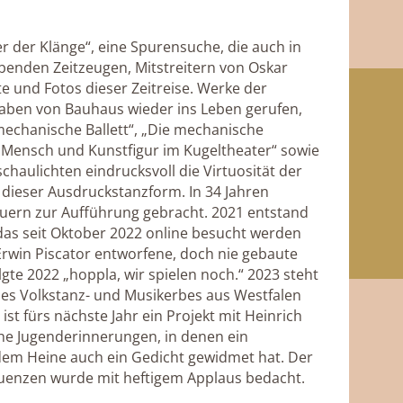
r der Klänge“, eine Spurensuche, die auch in
benden Zeitzeugen, Mitstreitern von Oskar
 und Fotos dieser Zeitreise. Werke der
en von Bauhaus wieder ins Leben gerufen,
mechanische Ballett“, „Die mechanische
“, „Mensch und Kunstfigur im Kugeltheater“ sowie
chaulichten eindrucksvoll die Virtuosität der
 dieser Ausdruckstanzform. In 34 Jahren
uern zur Aufführung gebracht. 2021 entstand
 das seit Oktober 2022 online besucht werden
Erwin Piscator entworfene, doch nie gebaute
te 2022 „hoppla, wir spielen noch.“ 2023 steht
es Volkstanz- und Musikerbes aus Westfalen
st fürs nächste Jahr ein Projekt mit Heinrich
he Jugenderinnerungen, in denen ein
 dem Heine auch ein Gedicht gewidmet hat. Der
uenzen wurde mit heftigem Applaus bedacht.