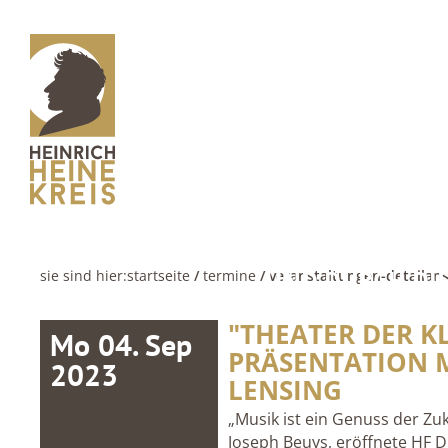
UND DURCH DIE
sie sind hier:
startseite
/
termine
/ veranstaltungen-detailans
"THEATER DER K
Mo 04. Sep
PRÄSENTATION 
2023
LENSING
„Musik ist ein Genuss der Zu
Joseph Beuys, eröffnete HF D