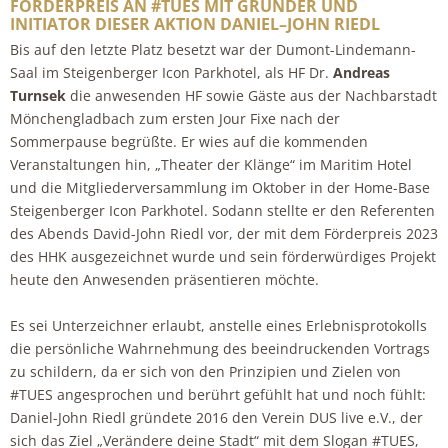
FÖRDERPREIS AN #TUES MIT GRÜNDER UND
INITIATOR DIESER AKTION DANIEL–JOHN RIEDL
Bis auf den letzte Platz besetzt war der Dumont-Lindemann-
Saal im Steigenberger Icon Parkhotel, als HF Dr.
Andreas
Turnsek
die anwesenden HF sowie Gäste aus der Nachbarstadt
Mönchengladbach zum ersten Jour Fixe nach der
Sommerpause begrüßte. Er wies auf die kommenden
Veranstaltungen hin, „Theater der Klänge“ im Maritim Hotel
und die Mitgliederversammlung im Oktober in der Home-Base
Steigenberger Icon Parkhotel. Sodann stellte er den Referenten
des Abends David-John Riedl vor, der mit dem Förderpreis 2023
des HHK ausgezeichnet wurde und sein förderwürdiges Projekt
heute den Anwesenden präsentieren möchte.
Es sei Unterzeichner erlaubt, anstelle eines Erlebnisprotokolls
die persönliche Wahrnehmung des beeindruckenden Vortrags
zu schildern, da er sich von den Prinzipien und Zielen von
#TUES angesprochen und berührt gefühlt hat und noch fühlt:
Daniel-John Riedl gründete 2016 den Verein DUS live e.V., der
sich das Ziel „Verändere deine Stadt“ mit dem Slogan #TUES,