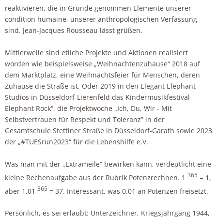
reaktivieren, die in Grunde genommen Elemente unserer
condition humaine, unserer anthropologischen Verfassung
sind. Jean-Jacques Rousseau lässt grüßen.
Mittlerweile sind etliche Projekte und Aktionen realisiert
worden wie beispielsweise „Weihnachtenzuhause“ 2018 auf
dem Marktplatz, eine Weihnachtsfeier für Menschen, deren
Zuhause die Straße ist. Oder 2019 in den Elegant Elephant
Studios in Düsseldorf-Lierenfeld das Kindermusikfestival
Elephant Rock“, die Projektwoche „Ich, Du, Wir - Mit
Selbstvertrauen für Respekt und Toleranz” in der
Gesamtschule Stettiner Straße in Düsseldorf-Garath sowie 2023
der „#TUESrun2023“ für die Lebenshilfe e.V.
Was man mit der „Extrameile“ bewirken kann, verdeutlicht eine
365
kleine Rechenaufgabe aus der Rubrik Potenzrechnen. 1
= 1,
365
aber 1,01
= 37. Interessant, was 0,01 an Potenzen freisetzt.
Persönlich, es sei erlaubt: Unterzeichner, Kriegsjahrgang 1944,