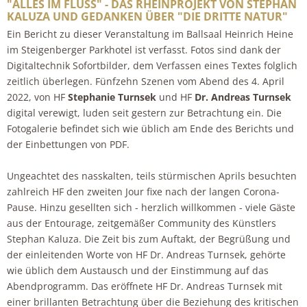
"ALLES IM FLUSS" - DAS RHEINPROJEKT VON STEPHAN
KALUZA UND GEDANKEN ÜBER "DIE DRITTE NATUR"
Ein Bericht zu dieser Veranstaltung im Ballsaal Heinrich Heine
im Steigenberger Parkhotel ist verfasst. Fotos sind dank der
Digitaltechnik Sofortbilder, dem Verfassen eines Textes folglich
zeitlich überlegen. Fünfzehn Szenen vom Abend des 4. April
2022, von HF
Stephanie Turnsek
und HF
Dr. Andreas Turnsek
digital verewigt, luden seit gestern zur Betrachtung ein. Die
Fotogalerie befindet sich wie üblich am Ende des Berichts und
der Einbettungen von PDF.
Ungeachtet des nasskalten, teils stürmischen Aprils besuchten
zahlreich HF den zweiten Jour fixe nach der langen Corona-
Pause. Hinzu gesellten sich - herzlich willkommen - viele Gäste
aus der Entourage, zeitgemäßer Community des Künstlers
Stephan Kaluza. Die Zeit bis zum Auftakt, der Begrüßung und
der einleitenden Worte von HF Dr. Andreas Turnsek, gehörte
wie üblich dem Austausch und der Einstimmung auf das
Abendprogramm. Das eröffnete HF Dr. Andreas Turnsek mit
einer brillanten Betrachtung über die Beziehung des kritischen