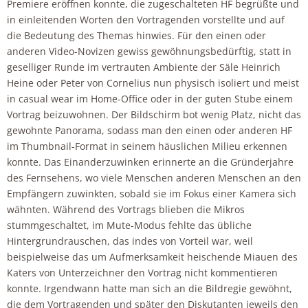
Premiere eröffnen konnte, die zugeschalteten HF begrüßte und
in einleitenden Worten den Vortragenden vorstellte und auf
die Bedeutung des Themas hinwies. Für den einen oder
anderen Video-Novizen gewiss gewöhnungsbedürftig, statt in
geselliger Runde im vertrauten Ambiente der Säle Heinrich
Heine oder Peter von Cornelius nun physisch isoliert und meist
in casual wear im Home-Office oder in der guten Stube einem
Vortrag beizuwohnen. Der Bildschirm bot wenig Platz, nicht das
gewohnte Panorama, sodass man den einen oder anderen HF
im Thumbnail-Format in seinem häuslichen Milieu erkennen
konnte. Das Einanderzuwinken erinnerte an die Gründerjahre
des Fernsehens, wo viele Menschen anderen Menschen an den
Empfängern zuwinkten, sobald sie im Fokus einer Kamera sich
wähnten. Während des Vortrags blieben die Mikros
stummgeschaltet, im Mute-Modus fehlte das übliche
Hintergrundrauschen, das indes von Vorteil war, weil
beispielweise das um Aufmerksamkeit heischende Miauen des
Katers von Unterzeichner den Vortrag nicht kommentieren
konnte. Irgendwann hatte man sich an die Bildregie gewöhnt,
die dem Vortragenden und später den Diskutanten jeweils den