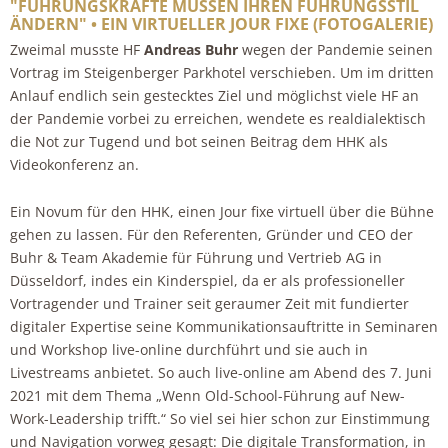
"FÜHRUNGSKRÄFTE MÜSSEN IHREN FÜHRUNGSSTIL
ÄNDERN" • EIN VIRTUELLER JOUR FIXE (FOTOGALERIE)
Zweimal musste HF
Andreas Buhr
wegen der Pandemie seinen
Vortrag im Steigenberger Parkhotel verschieben. Um im dritten
Anlauf endlich sein gestecktes Ziel und möglichst viele HF an
der Pandemie vorbei zu erreichen, wendete es realdialektisch
die Not zur Tugend und bot seinen Beitrag dem HHK als
Videokonferenz an.
Ein Novum für den HHK, einen Jour fixe virtuell über die Bühne
gehen zu lassen. Für den Referenten, Gründer und CEO der
Buhr & Team Akademie für Führung und Vertrieb AG in
Düsseldorf, indes ein Kinderspiel, da er als professioneller
Vortragender und Trainer seit geraumer Zeit mit fundierter
digitaler Expertise seine Kommunikationsauftritte in Seminaren
und Workshop live-online durchführt und sie auch in
Livestreams anbietet. So auch live-online am Abend des 7. Juni
2021 mit dem Thema „Wenn Old-School-Führung auf New-
Work-Leadership trifft.“ So viel sei hier schon zur Einstimmung
und Navigation vorweg gesagt: Die digitale Transformation, in