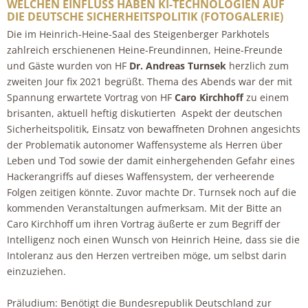
WELCHEN EINFLUSS HABEN KI-TECHNOLOGIEN AUF
DIE DEUTSCHE SICHERHEITSPOLITIK (FOTOGALERIE)
Die im Heinrich-Heine-Saal des Steigenberger Parkhotels
zahlreich erschienenen Heine-Freundinnen, Heine-Freunde
und Gäste wurden von HF
Dr. Andreas Turnsek
herzlich zum
zweiten Jour fix 2021 begrüßt. Thema des Abends war der mit
Spannung erwartete Vortrag von HF
Caro Kirchhoff
zu einem
brisanten, aktuell heftig diskutierten Aspekt der deutschen
Sicherheitspolitik, Einsatz von bewaffneten Drohnen angesichts
der Problematik autonomer Waffensysteme als Herren über
Leben und Tod sowie der damit einhergehenden Gefahr eines
Hackerangriffs auf dieses Waffensystem, der verheerende
Folgen zeitigen könnte. Zuvor machte Dr. Turnsek noch auf die
kommenden Veranstaltungen aufmerksam. Mit der Bitte an
Caro Kirchhoff um ihren Vortrag äußerte er zum Begriff der
Intelligenz noch einen Wunsch von Heinrich Heine, dass sie die
Intoleranz aus den Herzen vertreiben möge, um selbst darin
einzuziehen.
Präludium: Benötigt die Bundesrepublik Deutschland zur