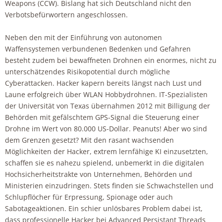
Weapons (CCW). Bislang hat sich Deutschland nicht den
Verbotsbefürwortern angeschlossen.
Neben den mit der Einführung von autonomen
Waffensystemen verbundenen Bedenken und Gefahren
besteht zudem bei bewaffneten Drohnen ein enormes, nicht zu
unterschätzendes Risikopotential durch mögliche
Cyberattacken. Hacker kapern bereits längst nach Lust und
Laune erfolgreich über WLAN Hobbydrohnen. IT-Spezialisten
der Universität von Texas übernahmen 2012 mit Billigung der
Behörden mit gefälschtem GPS-Signal die Steuerung einer
Drohne im Wert von 80.000 US-Dollar. Peanuts! Aber wo sind
dem Grenzen gesetzt? Mit den rasant wachsenden
Möglichkeiten der Hacker, extrem lernfähige KI einzusetzten,
schaffen sie es nahezu spielend, unbemerkt in die digitalen
Hochsicherheitstrakte von Unternehmen, Behörden und
Ministerien einzudringen. Stets finden sie Schwachstellen und
Schlupflöcher für Erpressung, Spionage oder auch
Sabotageaktionen. Ein schier unlösbares Problem dabei ist,
dass professionelle Hacker bei Advanced Persistant Threads