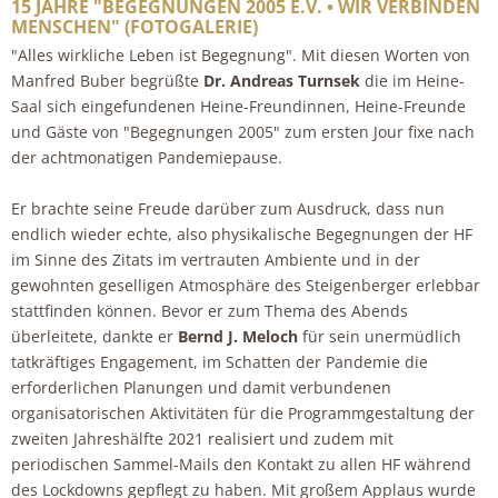
15 JAHRE "BEGEGNUNGEN 2005 E.V. • WIR VERBINDEN
MENSCHEN" (FOTOGALERIE)
"Alles wirkliche Leben ist Begegnung". Mit diesen Worten von
Manfred Buber begrüßte
Dr. Andreas
Turnsek
die im Heine-
Saal sich eingefundenen Heine-Freundinnen, Heine-Freunde
und Gäste von "Begegnungen 2005" zum ersten Jour fixe nach
der achtmonatigen Pandemiepause.
Er brachte seine Freude darüber zum Ausdruck, dass nun
endlich wieder echte, also physikalische Begegnungen der HF
im Sinne des Zitats im vertrauten Ambiente und in der
gewohnten geselligen Atmosphäre des Steigenberger erlebbar
stattfinden können. Bevor er zum Thema des Abends
überleitete, dankte er
Bernd J. Meloch
für sein unermüdlich
tatkräftiges Engagement, im Schatten der Pandemie die
erforderlichen Planungen und damit verbundenen
organisatorischen Aktivitäten für die Programmgestaltung der
zweiten Jahreshälfte 2021 realisiert und zudem mit
periodischen Sammel-Mails den Kontakt zu allen HF während
des Lockdowns gepflegt zu haben. Mit großem Applaus wurde