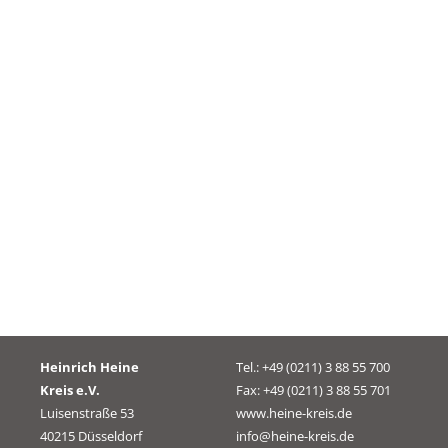
Heinrich Heine
Tel.: +49 (0211) 3 88 55 700
Kreis e.V.
Fax: +49 (0211) 3 88 55 701
Luisenstraße 53
www.heine-kreis.de
40215 Düsseldorf
info@heine-kreis.de