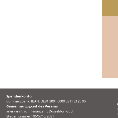
Spendenkonto
Commerzbank, IBAN: DE81 3004 0000 0311 2125 00
Gemeinnützigkeit des Vereins
anerkannt vom Finanzamt Düsseldorf-Süd
Steuernummer 106/5746/2081