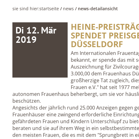
sie sind hier:
startseite
/
news
/ news-detailansicht
HEINE-PREISTRÄ
Di 12. Mär
SPENDET PREISG
2019
DÜSSELDORF
Am Internationalen Frauentag,
bekannt, er spende das mit s
Auszeichnung für Zivilcoura
3.000,00 dem Frauenhaus Düs
großherzige Tat zugleich, die
Frauen e.V." hat seit 1977 me
autonomen Frauenhaus beherbergt, um sie vor häuslic
beschützen.
Angesichts der jährlich rund 25.000 Anzeigen gegen ge
Frauenhäuser eine zwingend erforderliche Einrichtung
gefährdeten Frauen und Kindern Unterschlupf zu biet
beraten und sie auf ihrem Weg in ein selbstbestimmte
den meisten Frauen, die es mit dem "Sprungbrett in ei