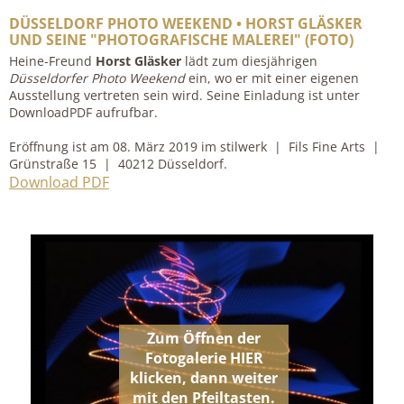
DÜSSELDORF PHOTO WEEKEND • HORST GLÄSKER
UND SEINE "PHOTOGRAFISCHE MALEREI" (FOTO)
Heine-Freund
Horst Gläsker
lädt zum diesjährigen
Düsseldorfer Photo Weekend
ein, wo er mit einer eigenen
Ausstellung vertreten sein wird. Seine Einladung ist unter
DownloadPDF aufrufbar.
Eröffnung ist am 08. März 2019 im stilwerk | Fils Fine Arts |
Grünstraße 15 | 40212 Düsseldorf.
Download PDF