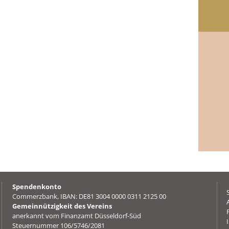
Spendenkonto
Commerzbank, IBAN: DE81 3004 0000 0311 2125 00
Gemeinnützigkeit des Vereins
anerkannt vom Finanzamt Düsseldorf-Süd
Steuernummer 106/5746/2081