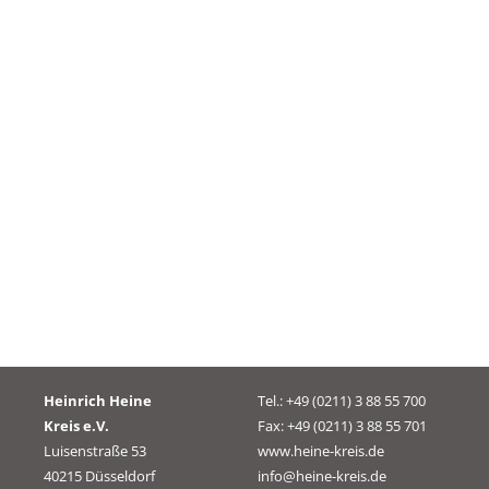
Heinrich Heine
Tel.: +49 (0211) 3 88 55 700
Kreis e.V.
Fax: +49 (0211) 3 88 55 701
Luisenstraße 53
www.heine-kreis.de
40215 Düsseldorf
info@heine-kreis.de