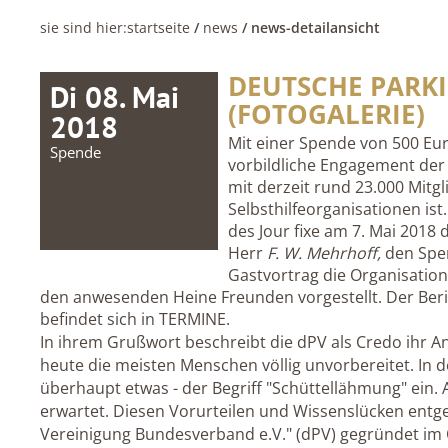
sie sind hier:
startseite
/
news
/ news-detailansicht
DEUTSCHE PARKI
Di 08. Mai
(FOTOGALERIE)
2018
Mit einer Spende von 500 Eur
Spende
vorbildliche Engagement der 
mit derzeit rund 23.000 Mitg
Selbsthilfeorganisationen ist
des Jour fixe am 7. Mai 201
Herr
F. W. Mehrhoff,
den Spen
Gastvortrag die Organisation
den anwesenden Heine Freunden vorgestellt. Der Bericht
befindet sich in TERMINE.
In ihrem Grußwort beschreibt die dPV als Credo ihr An
heute die meisten Menschen völlig unvorbereitet. In de
überhaupt etwas - der Begriff "Schüttellähmung" ein
erwartet. Diesen Vorurteilen und Wissenslücken entge
Vereinigung Bundesverband e.V." (dPV) gegründet im 