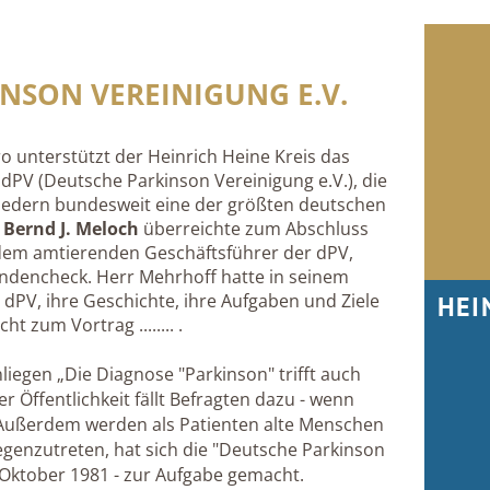
NSON VEREINIGUNG E.V.
o unterstützt der Heinrich Heine Kreis das
dPV (Deutsche Parkinson Vereinigung e.V.), die
liedern bundesweit eine der größten deutschen
.
Bernd J. Meloch
überreichte zum Abschluss
8 dem amtierenden Geschäftsführer der dPV,
dencheck. Herr Mehrhoff hatte in seinem
HEI
 dPV, ihre Geschichte, ihre Aufgaben und Ziele
 zum Vortrag ........ .
liegen „Die Diagnose "Parkinson" trifft auch
r Öffentlichkeit fällt Befragten dazu - wenn
. Außerdem werden als Patienten alte Menschen
genzutreten, hat sich die "Deutsche Parkinson
Oktober 1981 - zur Aufgabe gemacht.