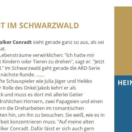
T IM SCHWARZWALD
olker Conradt
sieht gerade ganz so aus, als sei
at.
 Lebensträume verwirklichen: "Ich hatte mir
Kindern oder Tieren zu drehen", sagt er. "Jetzt
l." Im Schwarzwald geht gerade die ARD-Serie
nächste Runde. .......
HEI
afte Schauspieler wie Julia Jäger und Heikko
Rolle des Onkel Jakob kehrt er als
k und muss es dort mit allerlei Getier
drohlichen Hörnern, zwei Papageien und einen
auern die Dreharbeiten im romantischen
lten hin, um ihn zu besuchen. Sie weiß, wie es in
rbeit konzentrieren muss. "Auf meine alten
lker Conradt. Dafür lässt er sich auch gern