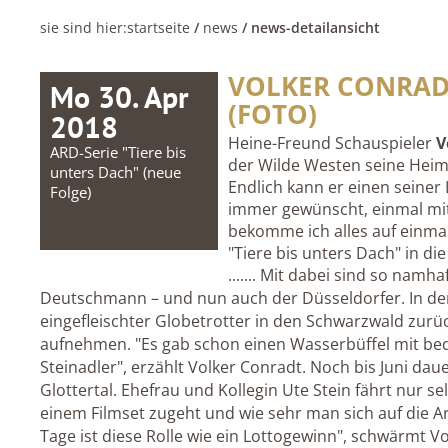
sie sind hier:
startseite
/
news
/ news-detailansicht
VOLKER CONRAD
Mo 30. Apr
(FOTO)
2018
Heine-Freund Schauspieler
V
ARD-Serie "Tiere bis
der Wilde Westen seine Heim
unters Dach" (neue
Endlich kann er einen seiner
Folge)
immer gewünscht, einmal mit 
bekomme ich alles auf einma
"Tiere bis unters Dach" in die 
....... Mit dabei sind so namh
Deutschmann – und nun auch der Düsseldorfer. In der 
eingefleischter Globetrotter in den Schwarzwald zurüc
aufnehmen. "Es gab schon einen Wasserbüffel mit be
Steinadler", erzählt Volker Conradt. Noch bis Juni d
Glottertal. Ehefrau und Kollegin Ute Stein fährt nur se
einem Filmset zugeht und wie sehr man sich auf die A
Tage ist diese Rolle wie ein Lottogewinn", schwärmt Vo