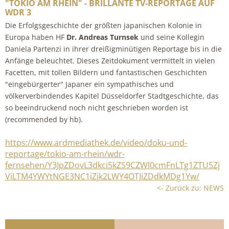
"TOKIO AM RHEIN" - BRILLANTE TV-REPORTAGE AUF
WDR 3
Die Erfolgsgeschichte der größten japanischen Kolonie in
Europa haben HF
Dr. Andreas Turnsek
und seine Kollegin
Daniela Partenzi in ihrer dreißigminütigen Reportage bis in die
Anfänge beleuchtet. Dieses Zeitdokument vermittelt in vielen
Facetten, mit tollen Bildern und fantastischen Geschichten
"eingebürgerter" Japaner ein sympathisches und
völkerverbindendes Kapitel Düsseldorfer Stadtgeschichte, das
so beeindruckend noch nicht geschrieben worden ist
(recommended by hb).
https://www.ardmediathek.de/video/doku-und-
reportage/tokio-am-rhein/wdr-
fernsehen/Y3JpZDovL3dkci5kZS9CZWl0cmFnLTg1ZTU5Zj
ViLTM4YWYtNGE3NC1iZjk2LWY4OTJiZDdkMDg1Yw/
<- Zurück zu: NEWS