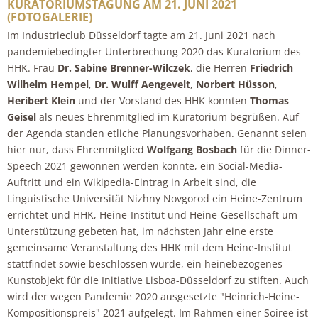
KURATORIUMSTAGUNG AM 21. JUNI 2021
(FOTOGALERIE)
Im Industrieclub Düsseldorf tagte am 21. Juni 2021 nach
pandemiebedingter Unterbrechung 2020 das Kuratorium des
HHK. Frau
Dr. Sabine Brenner-Wilczek
, die Herren
Friedrich
Wilhelm Hempel
,
Dr. Wulff Aengevelt
,
Norbert Hüsson
,
Heribert Klein
und der Vorstand des HHK konnten
Thomas
Geisel
als neues Ehrenmitglied im Kuratorium begrüßen. Auf
der Agenda standen etliche Planungsvorhaben. Genannt seien
hier nur, dass Ehrenmitglied
Wolfgang Bosbach
für die Dinner-
Speech 2021 gewonnen werden konnte, ein Social-Media-
Auftritt und ein Wikipedia-Eintrag in Arbeit sind, die
Linguistische Universität Nizhny Novgorod ein Heine-Zentrum
errichtet und HHK, Heine-Institut und Heine-Gesellschaft um
Unterstützung gebeten hat, im nächsten Jahr eine erste
gemeinsame Veranstaltung des HHK mit dem Heine-Institut
stattfindet sowie beschlossen wurde, ein heinebezogenes
Kunstobjekt für die Initiative Lisboa-Düsseldorf zu stiften. Auch
wird der wegen Pandemie 2020 ausgesetzte "Heinrich-Heine-
Kompositionspreis" 2021 aufgelegt. Im Rahmen einer Soiree ist