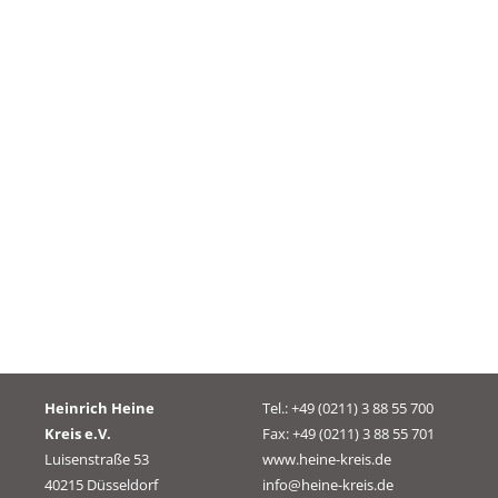
Heinrich Heine
Tel.: +49 (0211) 3 88 55 700
Kreis e.V.
Fax: +49 (0211) 3 88 55 701
Luisenstraße 53
www.heine-kreis.de
40215 Düsseldorf
info@heine-kreis.de