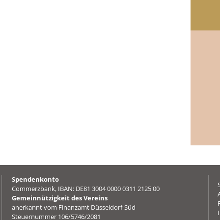
Spendenkonto
Commerzbank, IBAN: DE81 3004 0000 0311 2125 00
Gemeinnützigkeit des Vereins
anerkannt vom Finanzamt Düsseldorf-Süd
Steuernummer 106/5746/2081