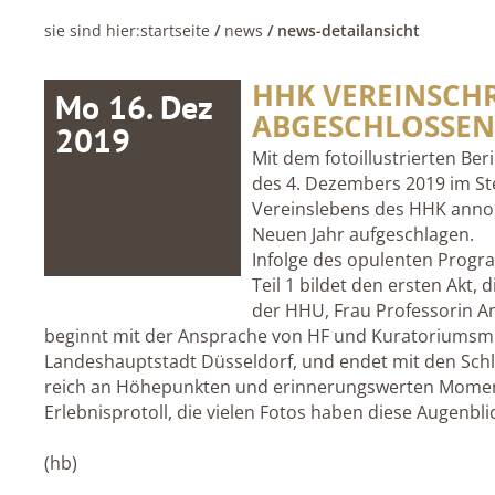
sie sind hier:
startseite
/
news
/ news-detailansicht
HHK VEREINSCHR
Mo 16. Dez
ABGESCHLOSSEN
2019
Mit dem fotoillustrierten Be
des 4. Dezembers 2019 im Ste
Vereinslebens des HHK anno 
Neuen Jahr aufgeschlagen.
Infolge des opulenten Program
Teil 1 bildet den ersten Akt,
der HHU, Frau Professorin Anja
beginnt mit der Ansprache von HF und Kuratoriumsm
Landeshauptstadt Düsseldorf, und endet mit den Sch
reich an Höhepunkten und erinnerungswerten Momente
Erlebnisprotoll, die vielen Fotos haben diese Augenb
(hb)