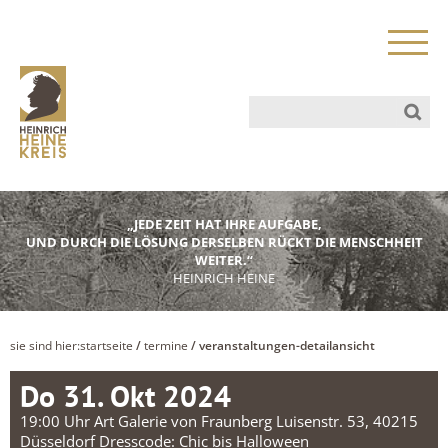
„JEDE ZEIT HAT IHRE AUFGABE,
UND DURCH DIE LÖSUNG DERSELBEN RÜCKT DIE MENSCHHEIT
WEITER.“
HEINRICH HEINE
sie sind hier:
startseite
/
termine
/ veranstaltungen-detailansicht
Do 31. Okt 2024
19:00 Uhr Art Galerie von Fraunberg Luisenstr. 53, 40215
Düsseldorf Dresscode: Chic bis Halloween