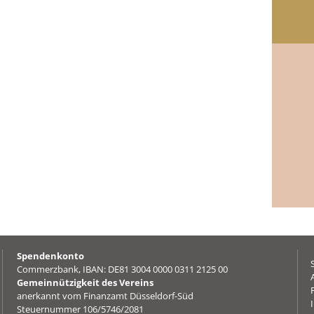
Spendenkonto
Commerzbank, IBAN: DE81 3004 0000 0311 2125 00
Gemeinnützigkeit des Vereins
anerkannt vom Finanzamt Düsseldorf-Süd
Steuernummer 106/5746/2081