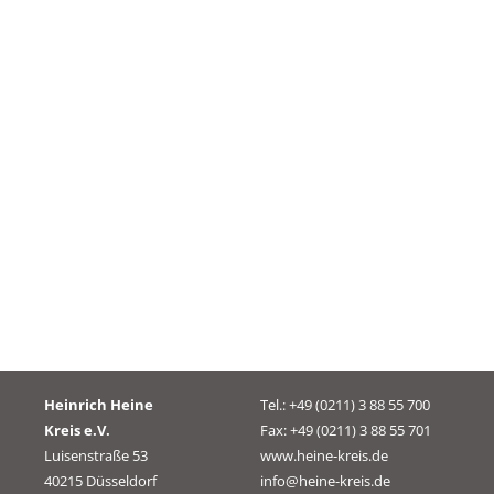
Heinrich Heine
Tel.: +49 (0211) 3 88 55 700
Kreis e.V.
Fax: +49 (0211) 3 88 55 701
Luisenstraße 53
www.heine-kreis.de
40215 Düsseldorf
info@heine-kreis.de