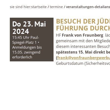
sie sind hier:
startseite
/
termine
/ veranstaltungen-detailans
BESUCH DER JÜD
Do 23. Mai
FÜHRUNG DURCH
2024
HF
Frank von Fraunberg
läd
15:45 Uhr Paul-
gemeinsam mit den Mitglieder
Spiegel-Platz 1 •
diesem interessanten Besuch
Anmeldungen bis
spätestens 15. Mai
direkt
be
15.05. zwingend
erforderlich
(
frank@vonfraunbergwerb
Geburtsdatum (Sicherheitsv